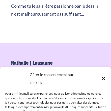
Comme tu le sais, être passionné par le dessin
n’est malheureusement pas suffisant...
Nathalie | Lausanne
Spécialiste en stratégie digital et Community
Gérer le consentement aux
Manager
cookies
Pour offrir les meilleures expériences, nous utilisons des technologies telles
que les cookies pour stocker et/ou accéder aux informations des appareils. Le
Mentions légales
fait de consentir à ces technologies nous permettra de traiter des données
telles que le comportement de navigation ou les ID uniques sur ce site. Le fait de