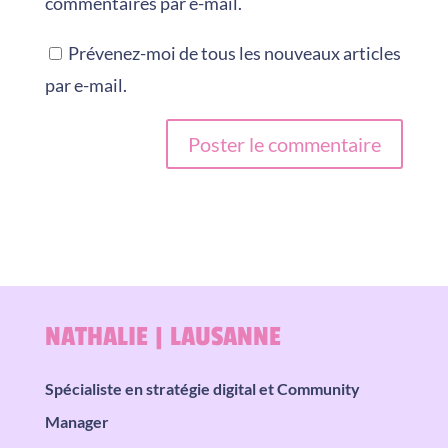
commentaires par e-mail.
Prévenez-moi de tous les nouveaux articles
par e-mail.
A
l
t
e
r
NATHALIE | LAUSANNE
n
a
Spécialiste en stratégie digital et Community
t
Manager
i