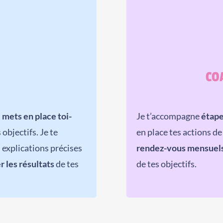
CO
u
mets en place toi-
Je t’accompagne
étape
 objectifs. Je te
en place tes actions d
 explications précises
rendez-vous mensuel
r les résultats
de tes
de tes objectifs.