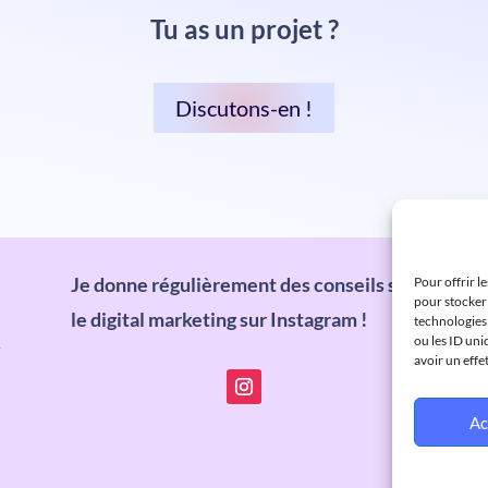
Tu as un projet ?
Discutons-en !
Je donne régulièrement des conseils sur
Pour offrir l
pour stocker 
le digital marketing sur Instagram !
technologies
ou les ID uni
y
avoir un effe
Ac