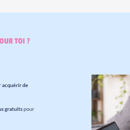
POUR TOI ?
ur
acquérir de
us gratuits
pour