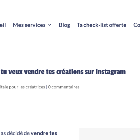
eil
Mes services
Blog
Ta check-list offerte
Co
d tu veux vendre tes créations sur Instagram
itale pour les créatrices
|
0 commentaires
u as décidé de
vendre tes